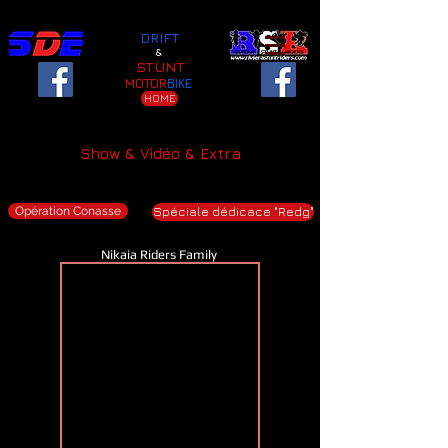
DRIFT
&
STUNT
MOTOR
BIKE
HOME
Show & Vidéo
&
Extra
Opération Conasse
Spéciale dédicace "Redg"
Nikaia Riders Family