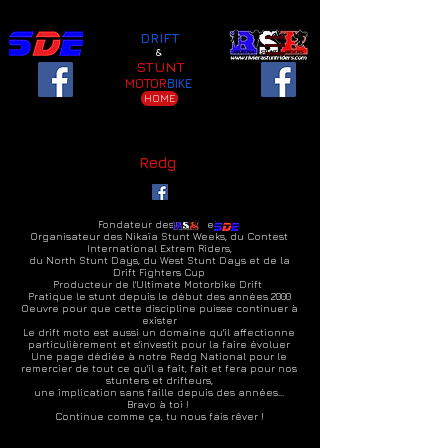
DRIFT
&
STUNT
MOTOR
BIKE
HOME
Redg
Fondateur des et
Organisateur des Nikaïa Stunt Weeks, du Contest
International Extrem Riders,
du North Stunt Days,
du West Stunt Days
et de la
Drift Fighters Cup
Producteur de l'Ultimate Motorbike Drift
Pratique le stunt depuis le début des années 2000
Oeuvre pour que cette discipline puisse continuer à
exister
Le drift moto est aussi un domaine qu'il affectionne
particulièrement
et s'investit pour la faire évoluer
Une page dédiée à notre Redg National pour le
remercier de tout ce qu'il a fait, fait et fera pour nos
stunters et drifteurs,
une implication sans faille depuis des années...
Bravo à toi !
Continue comme ça, tu nous fais rêver !