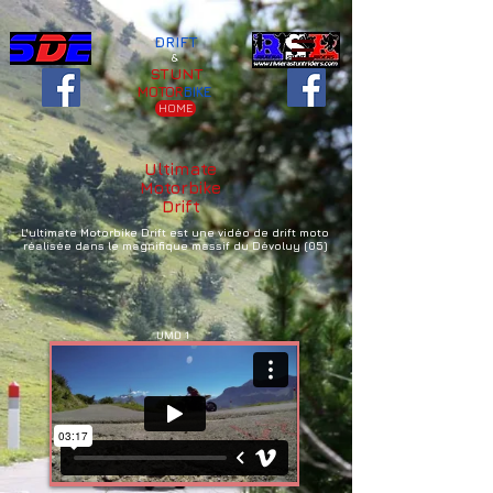
DRIFT
&
STUNT
MOTOR
BIKE
HOME
Ultimate
Motorbike
Drift
L'ultimate Motorbike Drift est une vidéo de drift moto
réalisée dans le magnifique massif du Dévoluy (05)
UMD 1